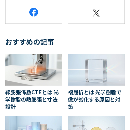
おすすめの記事
線膨張係数CTEとは 光
複屈折とは 光学樹脂で
学樹脂の熱膨張と寸法
像が劣化する原因と対
設計
策