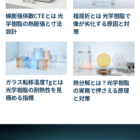
線膨張係数CTEとは 光
複屈折とは 光学樹脂で
学樹脂の熱膨張と寸法
像が劣化する原因と対
設計
策
ガラス転移温度Tgとは
熱分解とは？光学樹脂
光学樹脂の耐熱性を見
の実務で押さえる原理
極める指標
と対策