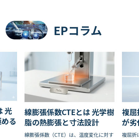
EPコラム
 光
線膨張係数CTEとは 光学樹
複屈
極める
脂の熱膨張と寸法設計
が劣
線膨張係数（CTE）は、温度変化に対す
複屈折