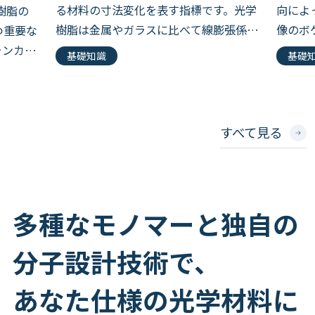
る材料の寸法変化を表す指標です。光学
向によ
樹脂の
樹脂は金属やガラスに比べて線膨張係数
像のボ
つ重要な
が数倍〜十数倍大きく、温度変動下でレ
た光学
ォンカメ
基礎知識
基礎
ンズの焦点距離がずれたり、ガラスや金
ィスプ
環境下
属とのハイブリッド構造で熱応力が発生
HUD
精度や
し […]
系では 
この記事
すべて見る
多種なモノマーと独自の
分子設計技術で、
あなた仕様の光学材料に