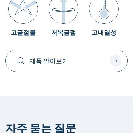
고굴절률
저복굴절
고내열성
제품 알아보기
자주 묻는 질문