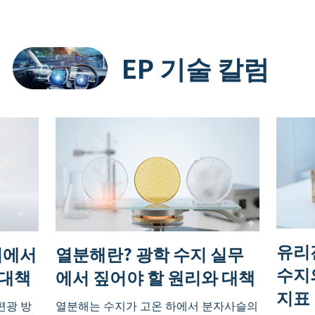
EP 기술 칼럼
유리
지에서
열분해란? 광학 수지 실무
수지
 대책
에서 짚어야 할 원리와 대책
지표
편광 방
열분해는 수지가 고온 하에서 분자사슬의