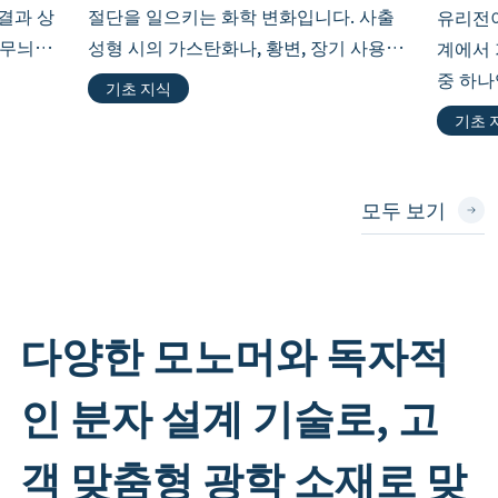
결과 상
절단을 일으키는 화학 변화입니다. 사출
유리전이
섭무늬와
성형 시의 가스탄화나, 황변, 장기 사용에
계에서 
상입니
서의 물성 저하 등 광학 수지의 실무에서
중 하나
기초 지식
HUD나
빈번하게 직면하는 현상이기도 합니다.
광학계,
기초 
[…]
용도에서
모두 보기
다양한 모노머와 독자적
인 분자 설계 기술로, 고
객 맞춤형 광학 소재로 맞